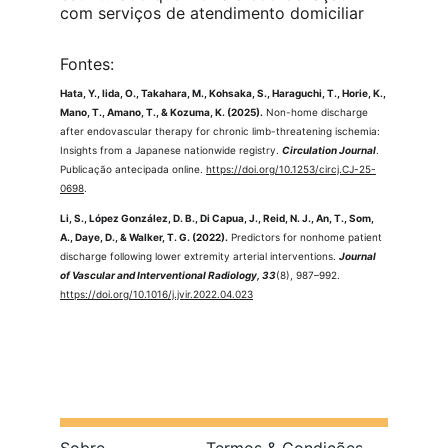
com serviços de atendimento domiciliar
Fontes:
Hata, Y., Iida, O., Takahara, M., Kohsaka, S., Haraguchi, T., Horie, K., 
Mano, T., Amano, T., & Kozuma, K. (2025).
 Non-home discharge 
after endovascular therapy for chronic limb-threatening ischemia: 
Insights from a Japanese nationwide registry. 
Circulation Journal
. 
Publicação antecipada online. 
https://doi.org/10.1253/circj.CJ-25-
0698
.
Li, S., López González, D. B., Di Capua, J., Reid, N. J., An, T., Som, 
A., Daye, D., & Walker, T. G. (2022).
 Predictors for nonhome patient 
discharge following lower extremity arterial interventions. 
Journal 
of Vascular and Interventional Radiology, 33
(8), 987–992. 
https://doi.org/10.1016/j.jvir.2022.04.023