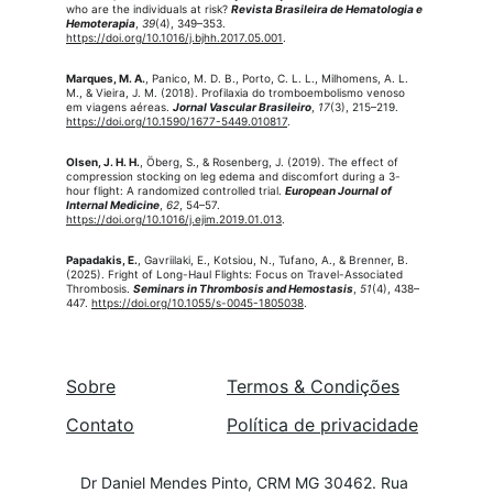
who are the individuals at risk? 
Revista Brasileira de Hematologia e 
Hemoterapia
, 
39
(4), 349–353. 
https://doi.org/10.1016/j.bjhh.2017.05.001
.
Marques, M. A.
, Panico, M. D. B., Porto, C. L. L., Milhomens, A. L. 
M., & Vieira, J. M. (2018). Profilaxia do tromboembolismo venoso 
em viagens aéreas. 
Jornal Vascular Brasileiro
, 
17
(3), 215–219. 
https://doi.org/10.1590/1677-5449.010817
.
Olsen, J. H. H.
, Öberg, S., & Rosenberg, J. (2019). The effect of 
compression stocking on leg edema and discomfort during a 3-
hour flight: A randomized controlled trial. 
European Journal of 
Internal Medicine
, 
62
, 54–57. 
https://doi.org/10.1016/j.ejim.2019.01.013
.
Papadakis, E.
, Gavriilaki, E., Kotsiou, N., Tufano, A., & Brenner, B. 
(2025). Fright of Long-Haul Flights: Focus on Travel-Associated 
Thrombosis. 
Seminars in Thrombosis and Hemostasis
, 
51
(4), 438–
447. 
https://doi.org/10.1055/s-0045-1805038
.
Sobre
Termos & Condi
ções
Contato
Política de privacidade
Dr Daniel Mendes Pinto, CRM MG 30462. Rua 