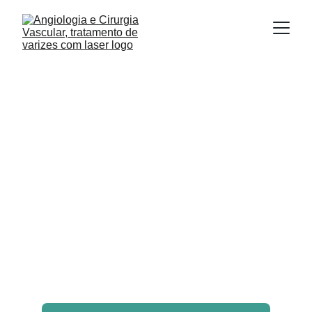
MEIAS 
COMPRESSIVAS 
PREVINEM 
TROMBOSES EM 
VOOS?
As evidências científicas mostram que as 
meias elásticas compressivas são úteis para 
reduzir tromboses em voos prolongados. Veja 
aqui as orientações.