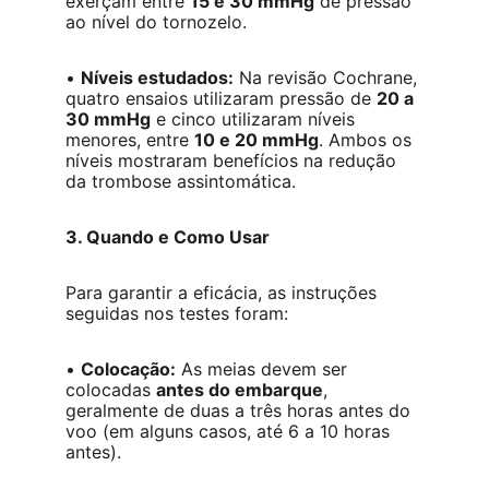
exerçam entre 
15 e 30 mmHg
 de pressão 
ao nível do tornozelo.
• 
Níveis estudados:
 Na revisão Cochrane, 
quatro ensaios utilizaram pressão de 
20 a 
30 mmHg
 e cinco utilizaram níveis 
menores, entre 
10 e 20 mmHg
. Ambos os 
níveis mostraram benefícios na redução 
da trombose assintomática.
3. Quando e Como Usar
Para garantir a eficácia, as instruções 
seguidas nos testes foram:
• 
Colocação:
 As meias devem ser 
colocadas 
antes do embarque
, 
geralmente de duas a três horas antes do 
voo (em alguns casos, até 6 a 10 horas 
antes).