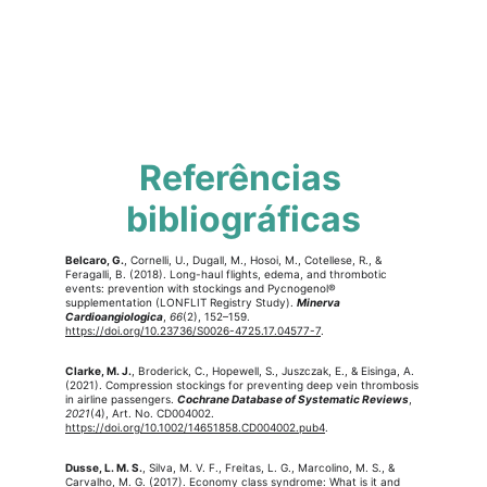
Referências 
bibliográficas
Belcaro, G.
, Cornelli, U., Dugall, M., Hosoi, M., Cotellese, R., & 
Feragalli, B. (2018). Long-haul flights, edema, and thrombotic 
events: prevention with stockings and Pycnogenol® 
supplementation (LONFLIT Registry Study). 
Minerva 
Cardioangiologica
, 
66
(2), 152–159. 
https://doi.org/10.23736/S0026-4725.17.04577-7
.
Clarke, M. J.
, Broderick, C., Hopewell, S., Juszczak, E., & Eisinga, A. 
(2021). Compression stockings for preventing deep vein thrombosis 
in airline passengers. 
Cochrane Database of Systematic Reviews
, 
2021
(4), Art. No. CD004002. 
https://doi.org/10.1002/14651858.CD004002.pub4
.
Dusse, L. M. S.
, Silva, M. V. F., Freitas, L. G., Marcolino, M. S., & 
Carvalho, M. G. (2017). Economy class syndrome: What is it and 