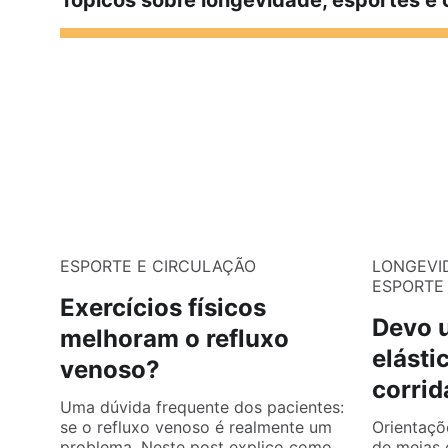
Tópicos sobre longevidade, esportes e 
ESPORTE E CIRCULAÇÃO
LONGEVI
ESPORTE
Exercícios físicos
Devo 
melhoram o refluxo
elásti
venoso?
corrid
Uma dúvida frequente dos pacientes:
se o refluxo venoso é realmente um
Orientaçõ
problema. Neste post explico como
de meias 