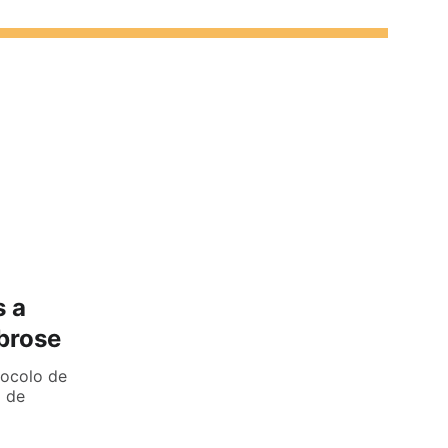
 a
ibrose
ocolo de
a de