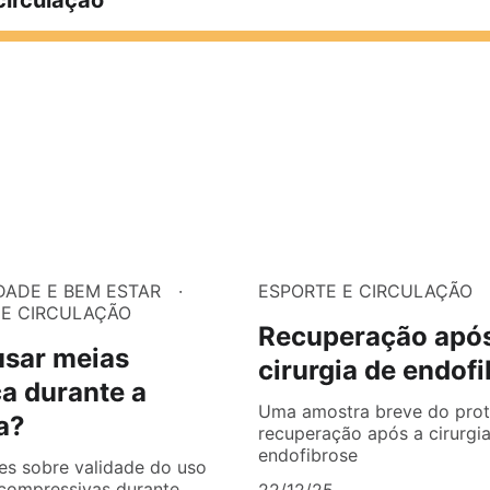
circulação
DADE E BEM ESTAR
ESPORTE E CIRCULAÇÃO
 E CIRCULAÇÃO
Recuperação após
usar meias
cirurgia de endof
ca durante a
Uma amostra breve do prot
a?
recuperação após a cirurgi
endofibrose
es sobre validade do uso
compressivas durante
22/12/25