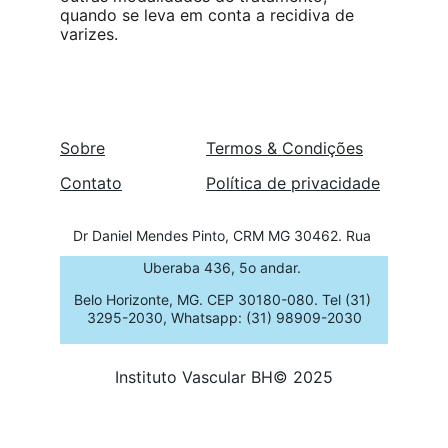
quando se leva em conta a recidiva de 
varizes. 
Sobre
Termos & Condi
ções
Contato
Política de privacidade
Dr Daniel Mendes Pinto, CRM MG 30462. Rua 
Uberaba 436, 5o andar.
Belo Horizonte, MG. CEP 30180-080. Tel (31) 
3295-2030, Whatsapp: (31) 98909-2030
Instituto Vascular BH© 2025